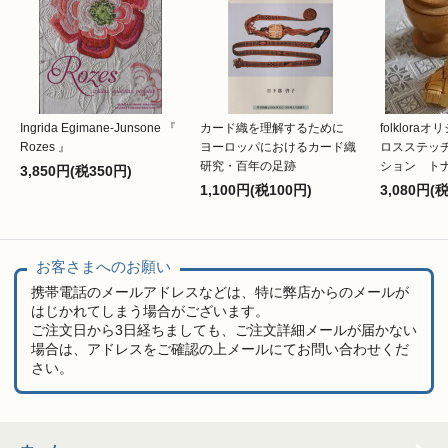
Ingrida Egimane-Junsone 『
カード織を理解するために
folklor
Rozes 』
ヨーロッパにおけるカード織
ロスステッ
研究・百年の足跡
ション ト
3,850円(税350円)
1,100円(税100円)
3,080円(
お客さまへのお願い
携帯電話のメールアドレスなどは、特に弊店からのメールが
はじかれてしまう場合がございます。
ご注文日から3日経ちましても、ご注文詳細メールが届かない
場合は、アドレスをご確認の上メールにてお問い合わせくだ
さい。