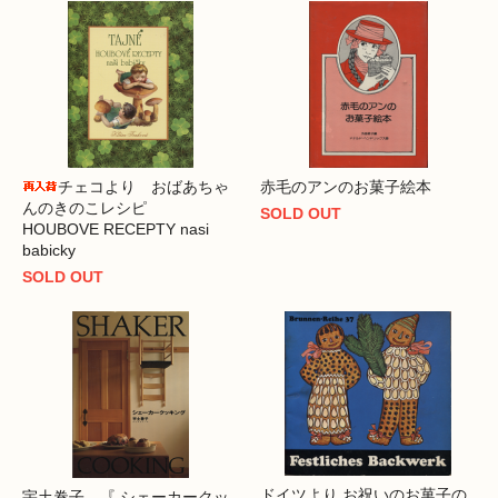
チェコより おばあちゃ
赤毛のアンのお菓子絵本
んのきのこレシピ
SOLD OUT
HOUBOVE RECEPTY nasi
babicky
SOLD OUT
ドイツより お祝いのお菓子の
宇土巻子 『 シェーカークッ