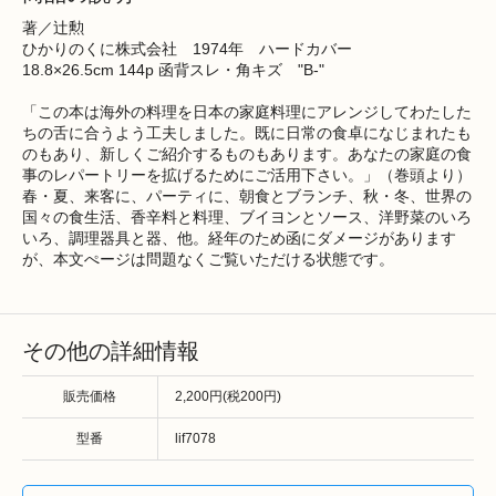
著／辻勲
ひかりのくに株式会社 1974年 ハードカバー
18.8×26.5cm 144p 函背スレ・角キズ "B-"
「この本は海外の料理を日本の家庭料理にアレンジしてわたした
ちの舌に合うよう工夫しました。既に日常の食卓になじまれたも
のもあり、新しくご紹介するものもあります。あなたの家庭の食
事のレパートリーを拡げるためにご活用下さい。」（巻頭より）
春・夏、来客に、パーティに、朝食とブランチ、秋・冬、世界の
国々の食生活、香辛料と料理、ブイヨンとソース、洋野菜のいろ
いろ、調理器具と器、他。経年のため函にダメージがあります
が、本文ぺージは問題なくご覧いただける状態です。
その他の詳細情報
販売価格
2,200円(税200円)
型番
lif7078