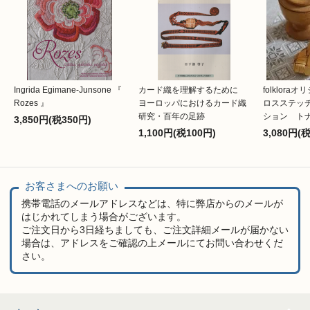
Ingrida Egimane-Junsone 『
カード織を理解するために
folklor
Rozes 』
ヨーロッパにおけるカード織
ロスステッ
研究・百年の足跡
ション ト
3,850円(税350円)
1,100円(税100円)
3,080円(
お客さまへのお願い
携帯電話のメールアドレスなどは、特に弊店からのメールが
はじかれてしまう場合がございます。
ご注文日から3日経ちましても、ご注文詳細メールが届かない
場合は、アドレスをご確認の上メールにてお問い合わせくだ
さい。