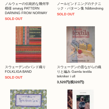
ノルウェーの伝統的な幾何学
ノールビンドニングのテクニ
模様 smøyg PATTERN
ック・パターン集 Nålbindning
DARNING FROM NORWAY
SOLD OUT
SOLD OUT
スウェーデンのバンド織り
スウェーデンの昔ながらの織
FOLKLIGA BAND
りと編み Gamla textila
tekniker i ull
SOLD OUT
3,520円(税320円)