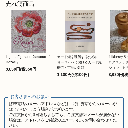
売れ筋商品
Ingrida Egimane-Junsone 『
カード織を理解するために
folklor
Rozes 』
ヨーロッパにおけるカード織
ロスステッ
研究・百年の足跡
ション ト
3,850円(税350円)
1,100円(税100円)
3,080円(
お客さまへのお願い
携帯電話のメールアドレスなどは、特に弊店からのメールが
はじかれてしまう場合がございます。
ご注文日から3日経ちましても、ご注文詳細メールが届かない
場合は、アドレスをご確認の上メールにてお問い合わせくだ
さい。