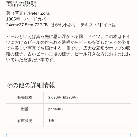
商品の説明
著（写真）/Peter Zora
1965年 ハードカバー
24cmx27.5cm 72P "B" はがれ小あり テキスト/ドイツ語
ビールといえば真っ先に思い浮かべる国、ドイツ。この本はドイ
ツにおけるビールの作られる過程からビールを楽しむ人々の姿ま
でを美しい写真でお届けする一冊です。広大な麦畑やホップの収
穫の様子、古いビール工場の様子。ビール好きな方にお手元にお
いていただきたい本です。
その他の詳細情報
販売価格
3,080円(税280円)
型番
pho4001
在庫状況
1冊