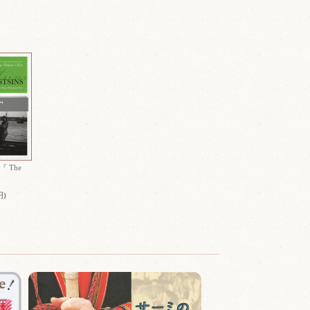
T
 『 The
』
円)