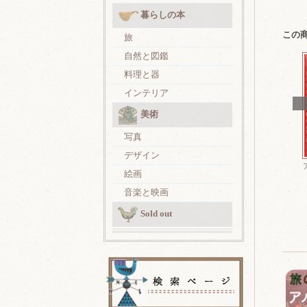
暮らしの本
この
旅
自然と図鑑
料理と器
インテリア
美術
写真
デザイン
絵画
音楽と映画
Sold out