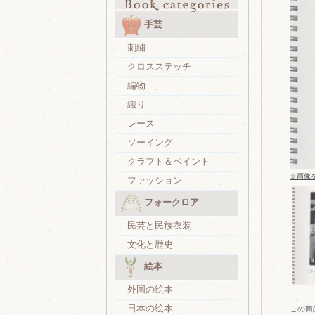
手芸
刺繍
クロスステッチ
編物
織り
レース
ソーイング
クラフト＆ペイント
※画像
ファッション
フォークロア
民芸と民族衣装
文化と歴史
絵本
外国の絵本
日本の絵本
この商