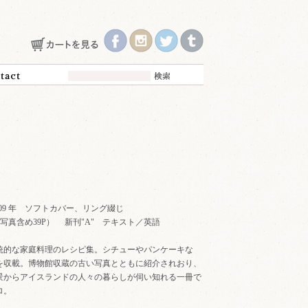
din 2009 年 ソフトカバー、リング綴じ
17p（写真含め39P） 新刊"A" テキスト／英語
統的な家庭料理のレシピ集。シチューやパンケーキな
ピを収載。博物館収蔵の古い写真とともに紹介されおり、
景からアイスランドの人々の暮らしが伺い知れる一冊で
ロ。