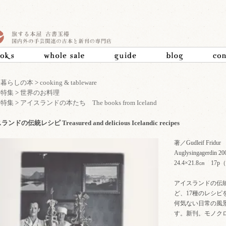
>
暮らしの本
>
cooking & tableware
>
特集
>
世界のお料理
>
特集
>
アイスランドの本たち The books from Iceland
ンドの伝統レシピ Treasured and delicious Icelandic recipes
著／Gudleif Fridur
Auglysingager
24.4×21.8㎝ 
アイスランドの伝
ど、17種のレシ
何気ない日常の風
す。新刊。モノク