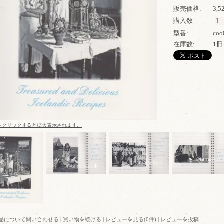
販売価格:
3,
購入数
型番:
coo
在庫数:
1冊
をクリックすると拡大表示されます。
品について問い合わせる
|
買い物を続ける
|
レビューを見る(0件)
|
レビューを投稿