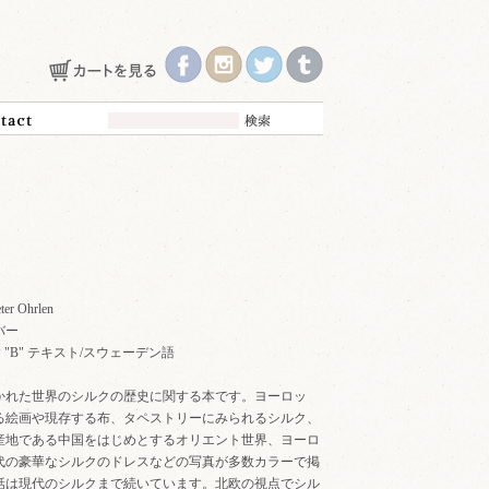
ter Ohrlen
バー
 168P "B" テキスト/スウェーデン語
かれた世界のシルクの歴史に関する本です。ヨーロッ
る絵画や現存する布、タペストリーにみられるシルク、
産地である中国をはじめとするオリエント世界、ヨーロ
代の豪華なシルクのドレスなどの写真が多数カラーで掲
話は現代のシルクまで続いています。北欧の視点でシル