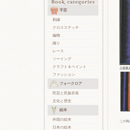
手芸
刺繍
クロスステッチ
編物
織り
レース
ソーイング
クラフト＆ペイント
※画像
ファッション
フォークロア
民芸と民族衣装
文化と歴史
絵本
外国の絵本
この商
日本の絵本