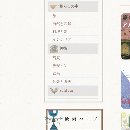
暮らしの本
旅
自然と図鑑
料理と器
インテリア
美術
写真
デザイン
絵画
音楽と映画
Sold out