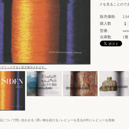
クを見ることので
販売価格:
2,
購入数
型番:
wea
在庫数:
1冊
をクリックすると拡大表示されます。
品について問い合わせる
|
買い物を続ける
|
レビューを見る(0件)
|
レビューを投稿