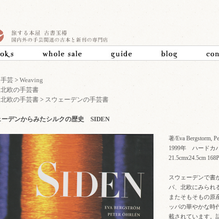
>
手芸
>
Weaving
>
北欧の手芸書
>
北欧の手芸書
>
スウェーデンの手芸書
ーデンからみたシルクの歴史 SIDEN
著/Eva Bergstorm, Pe
1999年 ハードカ
21.5cmx24.5cm
スウェーデンで書
パ、北欧にみられ
またそもそもの原
ッパの華やかな時
載されています。