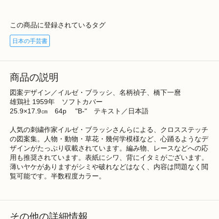
この商品に登録されているタグ
日本の手芸書
商品の説明
図案デザイン／イルゼ・ブラッシ、名柄禎子、橋下一麿
雄鶏社 1959年 ソフトカバー
25.9×17.9㎝ 64p "B-" テキスト／日本語
人気の刺繍作家イルゼ・ブラッシさんらによる、クロスステッチ
の図案集。人物・動物・草花・幾何学模様など、心踊るようなデ
ザインがたっぷり収載されています。編み物、レースなどへの応
用も推奨されています。表紙にシワ、背にイタミがございます。
薄いヤケがありますがシミや破れなどはなく、内容は問題なく閲
覧可能です。半数程度カラー。
その他の詳細情報