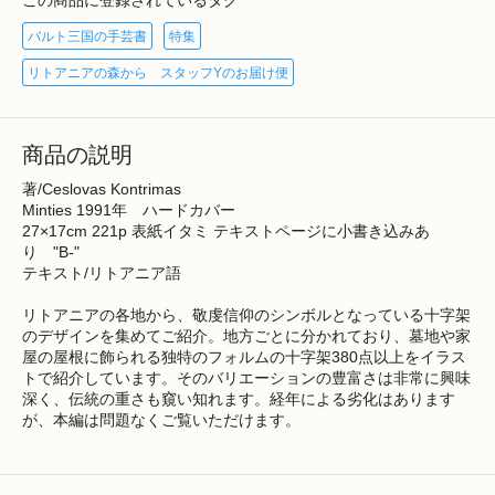
この商品に登録されているタグ
バルト三国の手芸書
特集
リトアニアの森から スタッフYのお届け便
商品の説明
著/Ceslovas Kontrimas
Minties 1991年 ハードカバー
27×17cm 221p 表紙イタミ テキストページに小書き込みあ
り "B-"
テキスト/リトアニア語
リトアニアの各地から、敬虔信仰のシンボルとなっている十字架
のデザインを集めてご紹介。地方ごとに分かれており、墓地や家
屋の屋根に飾られる独特のフォルムの十字架380点以上をイラス
トで紹介しています。そのバリエーションの豊富さは非常に興味
深く、伝統の重さも窺い知れます。経年による劣化はあります
が、本編は問題なくご覧いただけます。