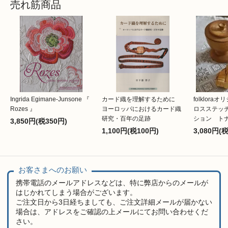
売れ筋商品
Ingrida Egimane-Junsone 『
カード織を理解するために
folklor
Rozes 』
ヨーロッパにおけるカード織
ロスステッ
研究・百年の足跡
ション ト
3,850円(税350円)
1,100円(税100円)
3,080円(
お客さまへのお願い
携帯電話のメールアドレスなどは、特に弊店からのメールが
はじかれてしまう場合がございます。
ご注文日から3日経ちましても、ご注文詳細メールが届かない
場合は、アドレスをご確認の上メールにてお問い合わせくだ
さい。