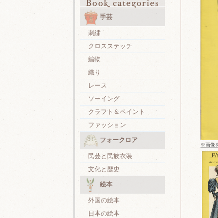
手芸
刺繍
クロスステッチ
編物
織り
レース
ソーイング
クラフト＆ペイント
ファッション
フォークロア
※画像
民芸と民族衣装
文化と歴史
絵本
外国の絵本
日本の絵本