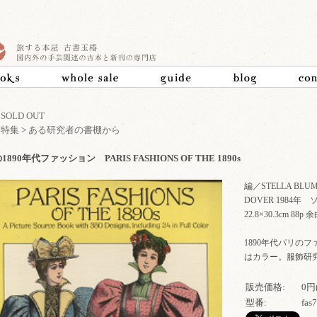
>
SOLD OUT
>
特集
>
ある研究者の書棚から
890年代ファッション PARIS FASHIONS OF THE 1890s
編／STELLA BLU
DOVER 1984年
22.8×30.3cm 
1890年代パリの
はカラー。服飾研
販売価格:
0円
型番:
fas