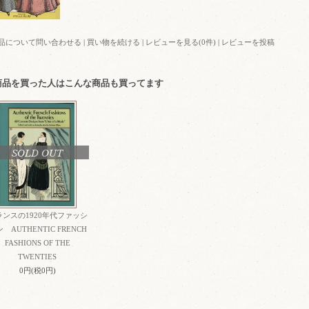
品について問い合わせる
|
買い物を続ける
|
レビューを見る(0件)
|
レビューを投稿
商品を買った人はこんな商品も買ってます
SOLD OUT
ランスの1920年代ファッシ
 AUTHENTIC FRENCH
FASHIONS OF THE
TWENTIES
0円(税0円)