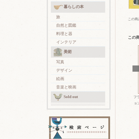
暮らしの本
旅
この商
自然と図鑑
料理と器
この
インテリア
美術
写真
デザイン
絵画
音楽と映画
Sold out
フ
ョン