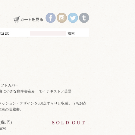
M
 ソフトカバー
88p 余白に小さな数字書込み "B-" テキスト／英語
ファッション・デザインを350点ずらりと収載。うち24点
究者の旧蔵書。
(税0円)
7029