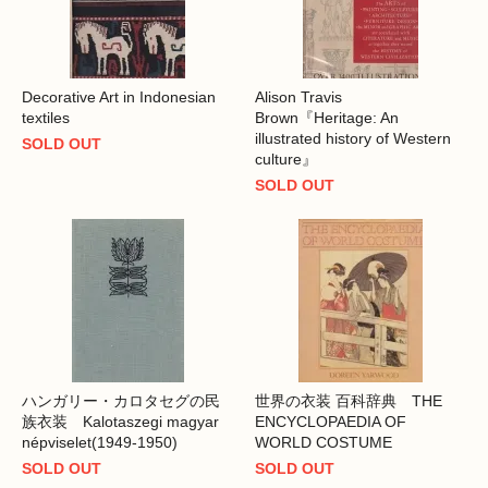
Decorative Art in Indonesian
Alison Travis
textiles
Brown『Heritage: An
illustrated history of Western
SOLD OUT
culture』
SOLD OUT
ハンガリー・カロタセグの民
世界の衣装 百科辞典 THE
族衣装 Kalotaszegi magyar
ENCYCLOPAEDIA OF
népviselet(1949-1950)
WORLD COSTUME
SOLD OUT
SOLD OUT