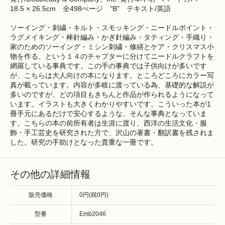
18.5 × 26.5cm 全498ぺージ "B" テキスト/英語
ソーイング・刺繍・キルト・スモッキング・ニードルポイント・
ラグメイキング・棒針編み・かぎ針編み・タティング・手織り・
家のためのソーイング・ミシン刺繍・修繕とケア・クリスマス小
物を作る、という１４のチャプターに分けてニードルクラフトを
網羅している事典です。この手の事典では子供向けが多いです
が、こちらは大人向けの本になります。ところどころにカラー写
真が載っています。内容が多岐に渡っている為、基礎的な解説が
多いのですが、どの項目もきちんと作品が作られるようになって
います。イラストも大きくわかりやすいです。こういった本が1
冊手元にあるだけで安心するような、そんな事典となっていま
す。こちらの本の前所有者は生涯に渡り、西洋の生活文化・服
飾・手工芸史を研究された方で、沢山の著書・翻訳書を残されま
した。研究の手助けとなった貴重な一冊です。
その他の詳細情報
販売価格
0円(税0円)
型番
Emb2046