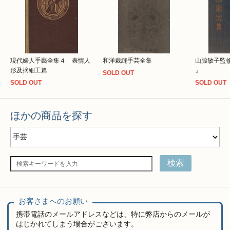
現代婦人手藝全集４ 表情人
和洋裁縫手芸全集
山脇敏子監
形及摘細工篇
』
SOLD OUT
SOLD OUT
SOLD OUT
ほかの商品を探す
検索
お客さまへのお願い
携帯電話のメールアドレスなどは、特に弊店からのメールが
はじかれてしまう場合がございます。