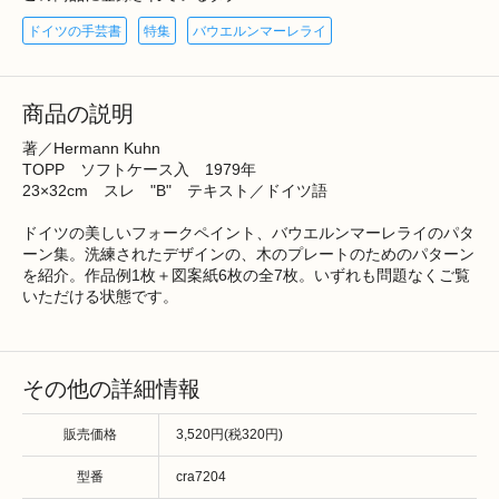
ドイツの手芸書
特集
バウエルンマーレライ
商品の説明
著／Hermann Kuhn
TOPP ソフトケース入 1979年
23×32cm スレ "B" テキスト／ドイツ語
ドイツの美しいフォークペイント、バウエルンマーレライのパタ
ーン集。洗練されたデザインの、木のプレートのためのパターン
を紹介。作品例1枚＋図案紙6枚の全7枚。いずれも問題なくご覧
いただける状態です。
その他の詳細情報
販売価格
3,520円(税320円)
型番
cra7204