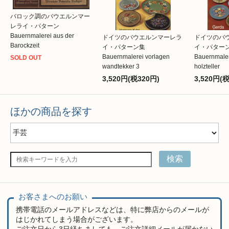
バロック調のバウエルンマー
レライ・パターン
Bauernmalerei aus der
ドイツのバウエルンマーレラ
ドイツのバ
Barockzeit
イ・パターン集
イ・パタ
Bauernmalerei vorlagen
Bauernmaler
SOLD OUT
wandtekker 3
holzteller
3,520円(税320円)
3,520円(
ほかの商品を探す
検索
お客さまへのお願い
携帯電話のメールアドレスなどは、特に弊店からのメールが
はじかれてしまう場合がございます。