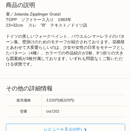
商品の説明
著／Jolanda Zipplinger Gratzl
TOPP ソフトケース入り 1983年
23×32cm スレ "B" テキスト／ドイツ語
ドイツの美しいフォークペイント、バウエルンマーレライのパタ
ーン集。壁掛けのためのモチーフが紹介されております。花模様
とあわせて大変愛らしいのは、少女や女性の日常をモチーフとし
たパターン（4種）。カラーでの作品紹介が2枚、8つ折りの大き
な図案紙が3枚付属しております。いずれも問題なくご覧いただ
ける状態です。
その他の詳細情報
販売価格
3,520円(税320円)
型番
cra7202
レビューを見る(0件)