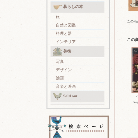
暮らしの本
旅
この商
自然と図鑑
料理と器
この
インテリア
美術
写真
デザイン
絵画
音楽と映画
Sold out
Na