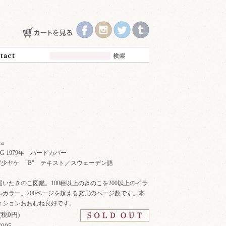
a
LAG 1979年 ハードカバー
 225p 背少ヤケ "B" テキスト／スウェーデン語
いたきのこ図鑑。100種以上のきのこを200以上のイラ
ルカラー。200ページを超える充実のページ数です。本
ィションおおむね良好です。
(税0円)
7005