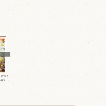
T
ンが描く
IER