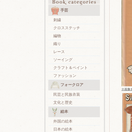
手芸
刺繍
クロスステッチ
編物
織り
レース
ソーイング
クラフト＆ペイント
ファッション
フォークロア
※画像
民芸と民族衣装
文化と歴史
絵本
外国の絵本
日本の絵本