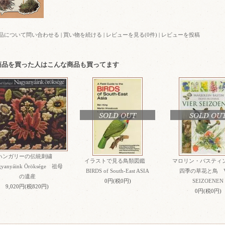
品について問い合わせる
|
買い物を続ける
|
レビューを見る(0件)
|
レビューを投稿
商品を買った人はこんな商品も買ってます
SOLD OUT
SOLD OU
ハンガリーの伝統刺繍
イラストで見る鳥類図鑑
マロリン・バスティ
gyanyáink Öröksége 祖母
BIRDS of South-East ASIA
四季の草花と鳥 V
の遺産
0円(税0円)
SEIZOENEN
9,020円(税820円)
0円(税0円)