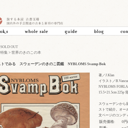
>
SOLD OUT
>
特集
>
世界のきのこの本
トでみる スウェーデンのきのこ図鑑 NYBLOMS Svamp Bok
著／J.Klan
イラスト／B.Vancur
NYBLOMS FOR
15.5×21.5cm
スウェーデンから届
ストで紹介。オー
文ページのコンデ
販売価格:
0円
型番:
nat