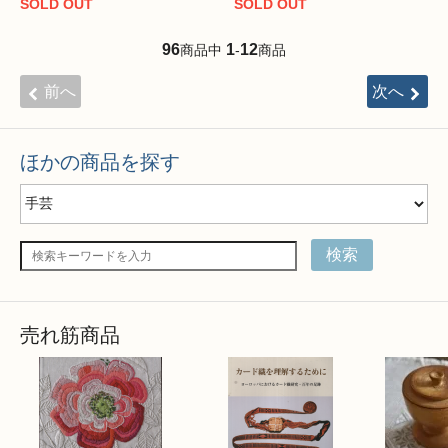
SOLD OUT
SOLD OUT
96
1
12
商品中
-
商品
前へ
次へ
ほかの商品を探す
検索
売れ筋商品