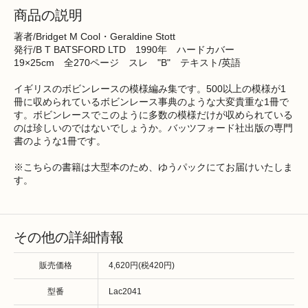
商品の説明
著者/Bridget M Cool・Geraldine Stott
発行/B T BATSFORD LTD 1990年 ハードカバー
19×25cm 全270ページ スレ "B" テキスト/英語
イギリスのボビンレースの模様編み集です。500以上の模様が1
冊に収められているボビンレース事典のような大変貴重な1冊で
す。ボビンレースでこのように多数の模様だけが収められている
のは珍しいのではないでしょうか。バッツフォード社出版の専門
書のような1冊です。
※こちらの書籍は大型本のため、ゆうパックにてお届けいたしま
す。
その他の詳細情報
販売価格
4,620円(税420円)
型番
Lac2041