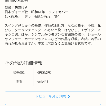
商品の説明
監修／矢野ゆき
日本ヴォーグ社 昭和41年 ソフトカバー
18×25.6cm 84p 表紙少汚れ “B-”
スイング刺しゅうの基礎、作品の刺し方、ななめ格子、小紋、花
びら、タータンチェック、小さい市松、はなびし、モザイク、メ
キシコ調、ほか。シンプルかつモダンな雰囲気の漂う、ショール
やマフラー、カーテンやクロスなどの作品を収載。表紙に若干の
汚れが見られますが、本文は問題なくご覧頂ける状態です。
その他の詳細情報
販売価格
0円(税0円)
型番
emb443
レビューを見る(0件)