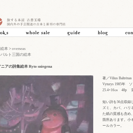
>
絵本
>
overseas
>
バルト三国の絵本
アの詩集絵本 Ryto sniegena
著／Vilius Baltrėnas
Vyturys 198
25.4×16㎝ 48
短い詩を36点収
ズミ、カバ、ハリ
た紙の質感も含め
箇所あります。小
ールカラー。