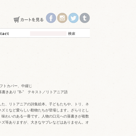
5年 ソフトカバー、中綴じ
p 落書きあり "B-" テキスト／リトアニア語
録した、リトアニアの詩集絵本。子どもたちや、トリ、ネ
ネズミなど愛らしい動物たちが登場します。ざらりとし
、味わいのある一冊です。人物の口元への落書きが複数
キズ等ありますが、大きなヤブレなどはありません。オ