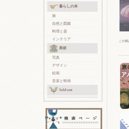
暮らしの本
旅
自然と図鑑
料理と器
インテリア
この商
美術
写真
デザイン
絵画
音楽と映画
Sold out