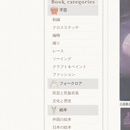
手芸
刺繍
クロスステッチ
編物
織り
レース
ソーイング
クラフト＆ペイント
ファッション
フォークロア
民芸と民族衣装
文化と歴史
※画像
絵本
外国の絵本
日本の絵本