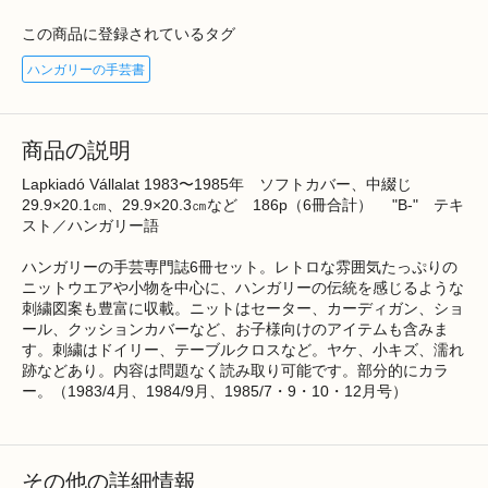
この商品に登録されているタグ
ハンガリーの手芸書
商品の説明
Lapkiadó Vállalat 1983〜1985年 ソフトカバー、中綴じ
29.9×20.1㎝、29.9×20.3㎝など 186p（6冊合計） "B-" テキ
スト／ハンガリー語
ハンガリーの手芸専門誌6冊セット。レトロな雰囲気たっぷりの
ニットウエアや小物を中心に、ハンガリーの伝統を感じるような
刺繍図案も豊富に収載。ニットはセーター、カーディガン、ショ
ール、クッションカバーなど、お子様向けのアイテムも含みま
す。刺繍はドイリー、テーブルクロスなど。ヤケ、小キズ、濡れ
跡などあり。内容は問題なく読み取り可能です。部分的にカラ
ー。（1983/4月、1984/9月、1985/7・9・10・12月号）
その他の詳細情報