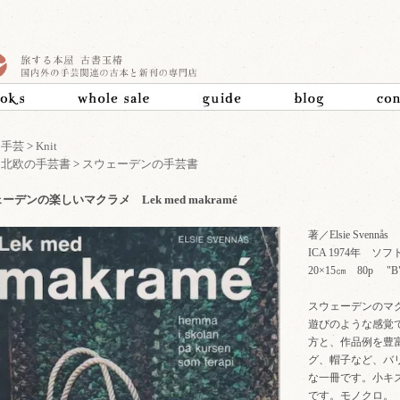
>
手芸
>
Knit
>
北欧の手芸書
>
スウェーデンの手芸書
ーデンの楽しいマクラメ Lek med makramé
著／Elsie Svennås
ICA 1974年 ソ
20×15㎝ 80p
スウェーデンのマ
遊びのような感覚
方と、作品例を豊
グ、帽子など、バ
な一冊です。小キ
です。モノクロ。