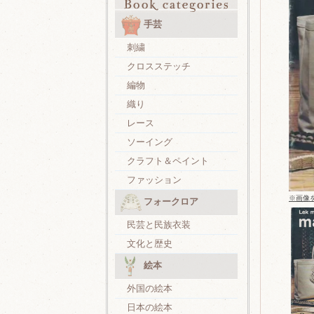
手芸
刺繍
クロスステッチ
編物
織り
レース
ソーイング
クラフト＆ペイント
ファッション
※画像
フォークロア
民芸と民族衣装
文化と歴史
絵本
外国の絵本
日本の絵本