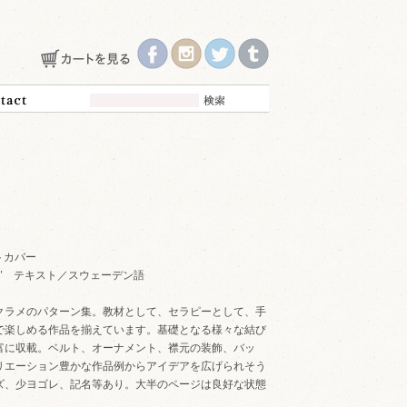
フトカバー
 "B" テキスト／スウェーデン語
クラメのパターン集。教材として、セラピーとして、手
で楽しめる作品を揃えています。基礎となる様々な結び
富に収載。ベルト、オーナメント、襟元の装飾、バッ
リエーション豊かな作品例からアイデアを広げられそう
ズ、少ヨゴレ、記名等あり。大半のページは良好な状態