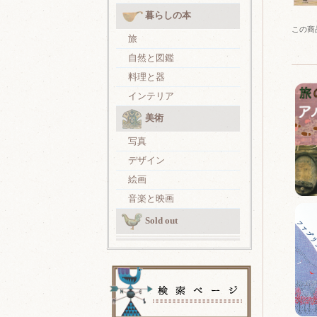
暮らしの本
この商
旅
自然と図鑑
料理と器
インテリア
美術
写真
デザイン
絵画
音楽と映画
Sold out