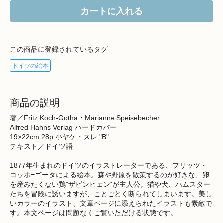
カートに入れる
この商品に登録されているタグ
ドイツの絵本
商品の説明
著／Fritz Koch-Gotha・Marianne Speisebecher
Alfred Hahns Verlag ハードカバー
19×22cm 28p 小ヤケ・スレ "B"
テキスト／ドイツ語
1877年生まれのドイツのイラストレーターである、フリッツ・
コッホ=ゴータによる絵本。森や野原を散策するのが好きな、卵
を産みたくない鶏"ザビンヒェン"が主人公。猫や犬、ハムスター
たちを冒険に誘いますが、ことごとく断られてしまいます。美し
いカラーのイラスト、文章ページに添えられたイラストも素敵で
す。本文ページは問題なくご覧いただける状態です。