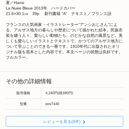
著／Hansi
La Nuee Bleue 2013年 ハードカバー
21.6×30.1㎝ 39p 新刊書籍 "A" テキスト／フランス語
フランスの人気画家・イラストレーター”アンシおじさん”によ
る、アルザス地方の暮らしや歴史について描かれた絵本。民族衣
装を纏う人々、愛らしい動物たち、のどかな自然の風景など。美
しくも愛らしいイラストとテキストで、かつてのアルザス地方に
ついて学ぶことのできる一冊です。1910年代に出版されたオリ
ジナル版を底本とした内容です。本文ページの状態は良好です。
フルカラー。
その他の詳細情報
販売価格
4,180円(税380円)
型番
pov7440
レビューを見る(0件)