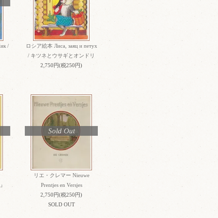
к /
ロシア絵本 Лиса, заяц и петух
/ キツネとウサギとオンドリ
2,750円(税250円)
Sold Out
リエ・クレマー Nieuwe
 』
Prentjes en Versjes
2,750円(税250円)
SOLD OUT