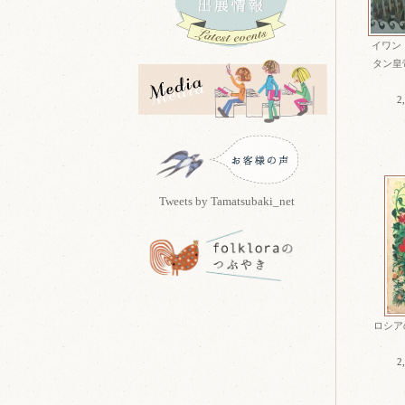
イワン
タン皇帝
2
Tweets by Tamatsubaki_net
ロシア
2