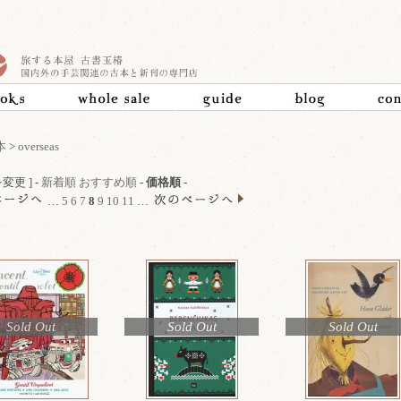
本
>
overseas
変更 ] -
新着順
おすすめ順
-
価格順
-
…
5
6
7
8
9
10
11
…
Sold Out
Sold Out
Sold Out