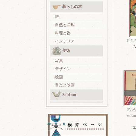
暮らしの本
旅
自然と図鑑
料理と器
ドイツの
インテリア
2
美術
写真
デザイン
絵画
音楽と映画
Sold out
アルザ
enfant
2