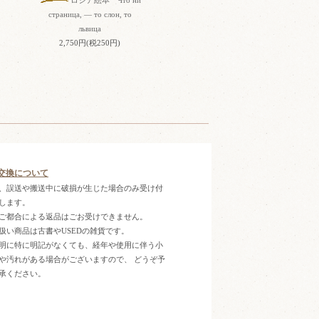
страница, — то слон, то
львица
2,750円(税250円)
交換について
、誤送や搬送中に破損が生じた場合のみ受け付
します。
ご都合による返品はごお受けできません。
扱い商品は古書やUSEDの雑貨です。
明に特に明記がなくても、経年や使用に伴う小
や汚れがある場合がございますので、 どうぞ予
承ください。