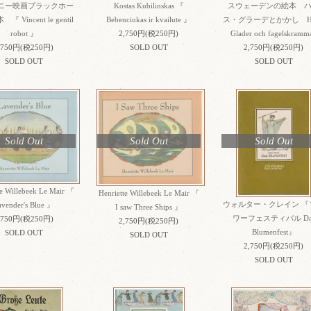
ニー映画ブラックホー
Kostas Kubilinskas 『
スウェーデンの絵本 
 Vincent le gentil
Bebenciukas ir kvailute 』
ス・グラーデとかかし Ha
robot 』
2,750円(税250円)
Glader och fagelskramm
,750円(税250円)
SOLD OUT
2,750円(税250円)
SOLD OUT
SOLD OUT
Sold Out
Sold Out
Sold Out
te Willebeek Le Mair 『
Henriette Willebeek Le Mair 『
ウォルター・クレイン 『
avender's Blue 』
I saw Three Ships 』
ワーフェスティバル Da
,750円(税250円)
2,750円(税250円)
Blumenfest』
SOLD OUT
SOLD OUT
2,750円(税250円)
SOLD OUT