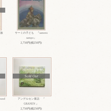
家族
サーミの子ども 『samens
sampo』
2,750円(税250円)
Sold Out
und
アンデルセン童話 『
GRANEN 』
2,750円(税250円)