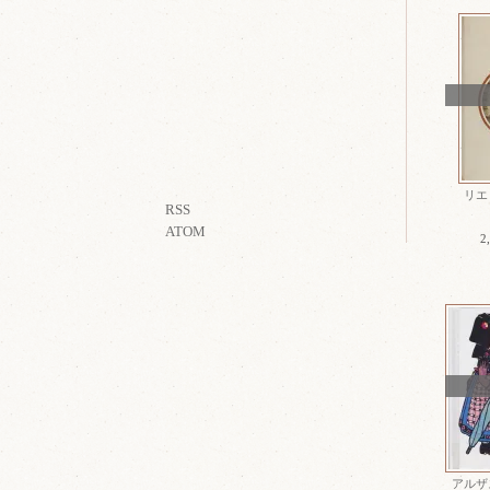
リエ
RSS
ATOM
2
アルザス