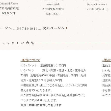
Enfants d'Alsace
słowiczątek
Apfelmäuschen 』
,750円(税250円)
2,750円(税250円)
2,750円(税250円)
SOLD OUT
SOLD OUT
…
5
6
7
8
9
10
11
…
○配送について
○返品
ゆうパケット（追跡機能有り）350円
返品は
ゆうパック 東北・関東・信越・北陸・東海地方
けいた
730円 近畿地方850円 中国・四国地方1,000円 九州
お客様
地方・北海道1,200円 沖縄1,300円
当店取
※書籍重量が1㎏以上になる場合は、ゆうパックに切り
商品説
替えさせていただきます。
さな傷
※ご注文金額が20,000円以上の場合は送料無料でゆう
めご了
パックにてお送りいたします。
※月・木曜日に発送しております