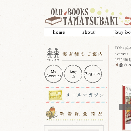
TOP
>
絵
overseas
[ 並び順を