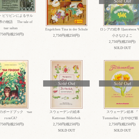
Sold Out
・ビリビンによるサル
の物語 The tale of
tsar saltan
Engelchen Tina in der Schule
ロシアの絵本 Цыплёнок Чи
,750円(税250円)
2,750円(税250円)
小さなひよこ
2,750円(税250円)
SOLD OUT
Sold Out
Sold Out
のボードブック чьи
スウェーデンの絵本
スウェーデン絵本 『
голоСА?
Kattresan Bilderbok
Tummelisa / おやゆび姫
,750円(税250円)
2,750円(税250円)
2,750円(税250円)
SOLD OUT
SOLD OUT