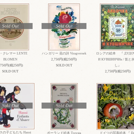
Sold Out
Sold Out
・クレマー LENTE
ハンガリー 花の詩 Viragversek
ロシアの絵本 『 ДУДО
BLOMEN
2,750円(税250円)
И КУВШИНЧИк / 笛と
,750円(税250円)
SOLD OUT
し』
SOLD OUT
2,750円(税250円)
Sold Out
Sold Out
の子どもたち Hansi
ポーランド絵本 Trzysta
ドイツの写真絵本 『 Da