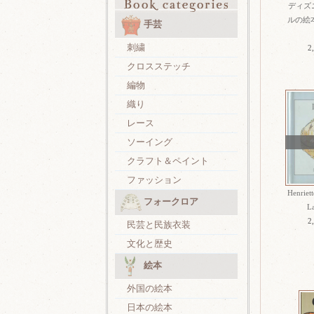
ディズ
ルの絵本 『
手芸
刺繍
2
クロスステッチ
編物
織り
レース
ソーイング
クラフト＆ペイント
ファッション
Henriet
フォークロア
L
2
民芸と民族衣装
文化と歴史
絵本
外国の絵本
日本の絵本