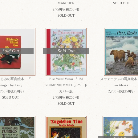
MARCHEN
SOLD OUT
2,750円(税250円)
SOLD OUT
Sold Out
Sold Out
ぐるみの写真絵本 『
Else Wenz Vietor 『 IM
スウェーデンの写真絵本 P
hings That Go 』
BLUMENHIMMEL 』ハード
en Alaska
,750円(税250円)
カバー版
2,750円(税250円)
SOLD OUT
2,750円(税250円)
SOLD OUT