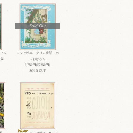
Sold Out
ЧКА
ロシア絵本 グリム童話・ホ
水差
レおばさん
2,750円(税250円)
SOLD OUT
s
ロシア絵本 Что ни