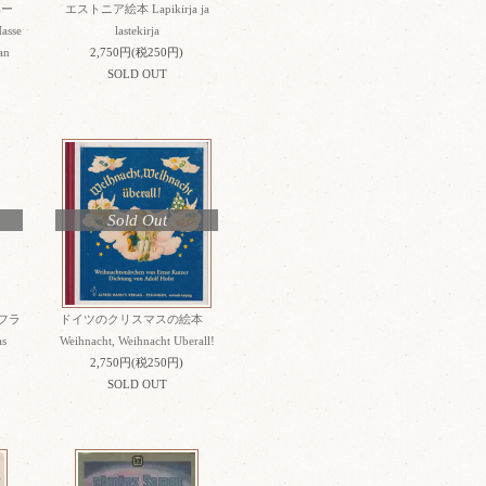
ハー
エストニア絵本 Lapikirja ja
sse
lastekirja
an
2,750円(税250円)
SOLD OUT
Sold Out
フラ
ドイツのクリスマスの絵本
s
Weihnacht, Weihnacht Uberall!
2,750円(税250円)
SOLD OUT