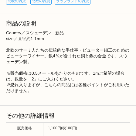
北欧の雑貨
北欧の雑貨
ラップランドの雑貨
商品の説明
Country／スウェーデン 新品
size／直径約1.1mm
北欧のサーミ人たちの伝統的な手仕事・ピューター細工のための
ピューターワイヤー。銀4％が含まれた銅と錫の合金です。スウ
ェーデン製。
※販売価格は0.5メートルあたりのものです。1mご希望の場合
は、数量を「2」にご入力ください。
※恐れ入りますが、こちらの商品には各種ポイントがご利用いた
だけません。
その他の詳細情報
販売価格
1,100円(税100円)