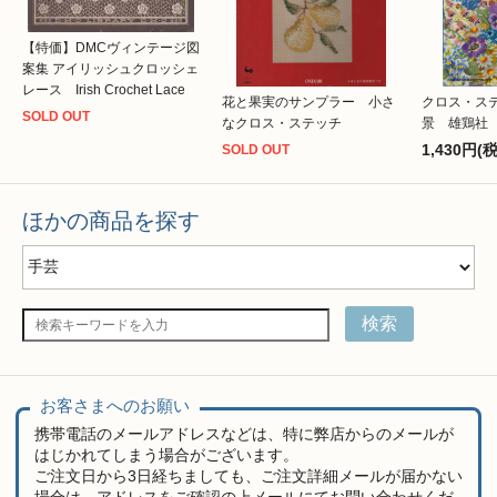
【特価】DMCヴィンテージ図
案集 アイリッシュクロッシェ
レース Irish Crochet Lace
花と果実のサンプラー 小さ
クロス・ス
SOLD OUT
なクロス・ステッチ
景 雄鶏社
1,430円(
SOLD OUT
ほかの商品を探す
検索
お客さまへのお願い
携帯電話のメールアドレスなどは、特に弊店からのメールが
はじかれてしまう場合がございます。
ご注文日から3日経ちましても、ご注文詳細メールが届かない