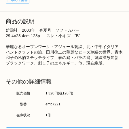
日本の手芸書
商品の説明
雄鶏社 2003年 春夏号 ソフトカバー
29.4×23.4cm 128p スレ・小キズ "B"
華麗なるオープンワーク・アジュール刺繍、北・中部イタリア
ハンドクラフトの旅、田川啓二の華麗なビーズ刺繍の世界、青木
和子の私的ステッチライフ 春の庭・バラの庭、刺繍温故知新
ブラックワーク、刺し子のエネルギー、他。現在絶版。
その他の詳細情報
販売価格
1,320円(税120円)
型番
emb7221
在庫状況
1冊