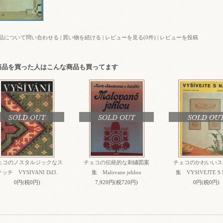
品について問い合わせる
|
買い物を続ける
|
レビューを見る(0件)
|
レビューを投稿
商品を買った人はこんな商品も買ってます
SOLD OUT
SOLD OUT
SOLD OU
ェコのノスタルジックなス
チェコの伝統的な刺繍図案
チェコのかわいいス
ッチ VYSIVANI Dil3.
集 Malovane jehlou
集 VYSIVEJTE S
0円(税0円)
7,920円(税720円)
0円(税0円)