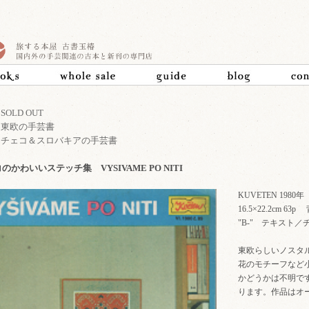
>
SOLD OUT
>
東欧の手芸書
>
チェコ＆スロバキアの手芸書
のかわいいステッチ集 VYSIVAME PO NITI
KUVETEN 19
16.5×22.2cm
"B-" テキスト／
東欧らしいノスタ
花のモチーフなど
かどうかは不明で
ります。作品はオ