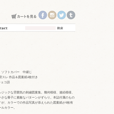
80年 ソフトカバー 中綴じ
 63p 背スレ 作品＆図案紙4枚付き
チェコ語
ルジックな雰囲気の刺繍図案集。幾何模様、連続模様、
小さな冊子に素敵なパターンがずらり。本誌付属のもの
すが、カラーでの作品写真が添えられた図案紙が4枚有
ールカラー。