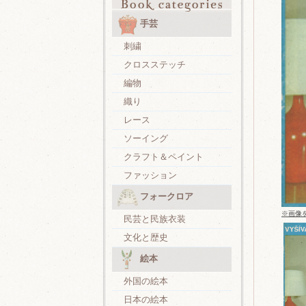
手芸
刺繍
クロスステッチ
編物
織り
レース
ソーイング
クラフト＆ペイント
ファッション
フォークロア
※画像
民芸と民族衣装
文化と歴史
絵本
外国の絵本
日本の絵本