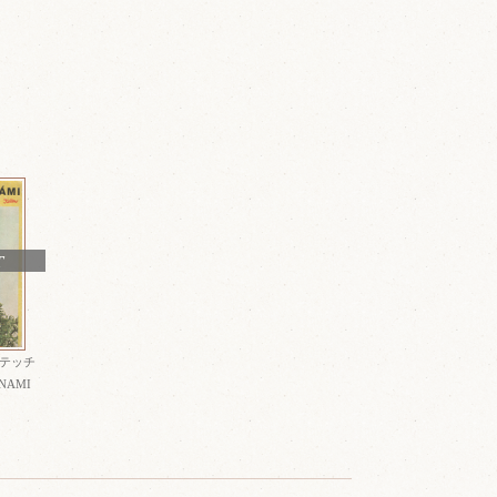
T
テッチ
 NAMI