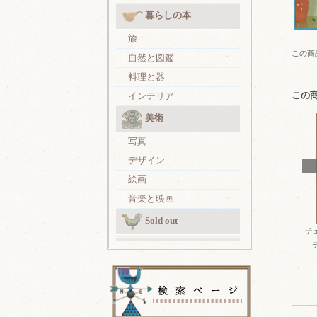
暮らしの本
旅
この商
自然と図鑑
料理と器
この
インテリア
美術
写真
デザイン
絵画
音楽と映画
Sold out
チ
テ