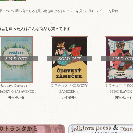
品について問い合わせる
|
買い物を続ける
|
レビューを見る(0件)
|
レビューを投稿
商品を買った人はこんな商品も買ってます
SOLD OUT
SOLD OUT
SOLD OU
Jaroslava Buresova 『
E.ラチョフ 『 CERVENY
E.ラチョフ 『 KO
HADKY O SAZAVENCE 』
ZAMECEK 』
SEDOHLAVEK
0円(税0円)
0円(税0円)
0円(税0円)