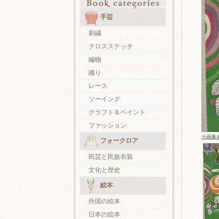
手芸
刺繍
クロスステッチ
編物
織り
レース
ソーイング
クラフト＆ペイント
ファッション
※画像
フォークロア
民芸と民族衣装
文化と歴史
絵本
外国の絵本
日本の絵本