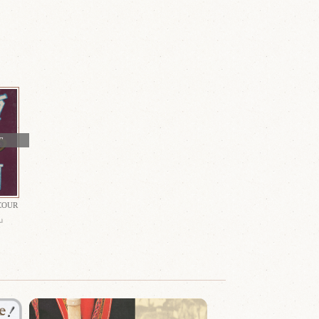
T
COUR
 』