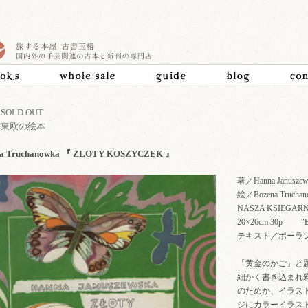
>
SOLD OUT
>
東欧の絵本
na Truchanowka 『 ZLOTY KOSZYCZEK 』
著／Hanna Januszew
絵／Bozena Truchan
NASZA KSIEGA
20×26cm 30p 
テキスト／ポーラ
「黄金のかご」と
細かく書き込まれ
のためか、イラス
ジにカラーイラス