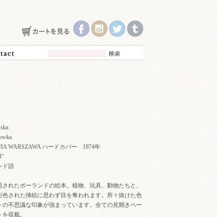
ska
owka
RNIA WARSZAWA ハードカバー 1974年
"B"
ンド語
題されたポーランドの絵本。植物、玩具、動物たちと、
彩色された挿絵に思わず目を奪われます。所々抜けた色
トの不思議な印象が強まっています。全ての見開きペー
トを収載。