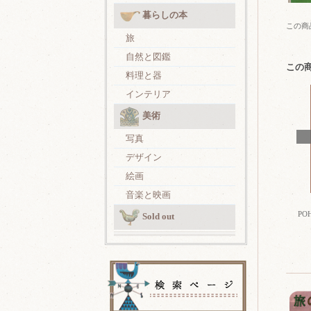
暮らしの本
この商
旅
自然と図鑑
この
料理と器
インテリア
美術
写真
デザイン
絵画
音楽と映画
PO
Sold out