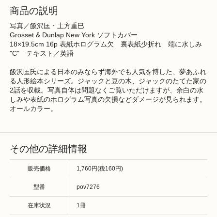
商品の説明
写真／飯沢匡・土方重巳
Grosset & Dunlap New York ソフトカバー
18×19.5cm 16p 表紙ホログラム欠 裏表紙少折れ 端に水しみ
"C" テキスト／英語
飯沢匡氏による日本のみならず海外でも人気を博した、夢あふれ
る人形絵本シリーズ。ジャックと豆の木、ジャックのたてた家の
2話を収載。写真自体は問題なくご覧いただけますが、余白の水
しみや表紙のホログラム写真の欠損などダメージが見られます。
オールカラー。
その他の詳細情報
販売価格
1,760円(税160円)
型番
pov7276
在庫状況
1冊