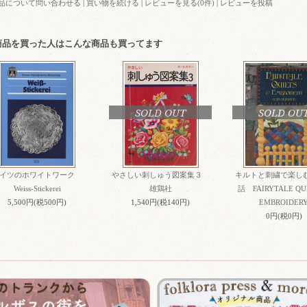
品について問い合わせる
|
買い物を続ける
|
レビューを見る(0件)
|
レビューを投稿
商品を買った人はこんな商品も買ってます
SOLD OUT
SOLD OU
イツのホワイトワーク
やさしい刺しゅう図案集３
キルトと刺繍で楽し
Weiss-Stickerei
雄鶏社
話 FAIRYTALE QUI
5,500円(税500円)
1,540円(税140円)
EMBROIDER
0円(税0円)