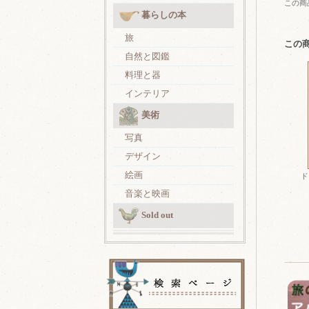
この商
暮らしの本
旅
この
自然と図鑑
料理と器
インテリア
美術
写真
デザイン
絵画
ド
音楽と映画
Sold out