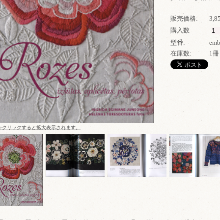
販売価格:
3,
購入数
型番:
emb
在庫数:
1冊
をクリックすると拡大表示されます。