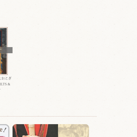
T
むおとぎ
LTS &
Y