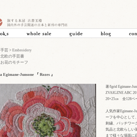
>
手芸
>
Embroidery
>
北欧の手芸書
>
お花のモチーフ
da Egimane-Junsone 『 Rozes 』
著/Igrid Egimane-Ju
ZVAIGZNE ABC 
20×25㎝ 全12
人気作家Egiman
ーフを中心として
刺繍、パッチワー
気品と北欧らしい
まで様々な場面に