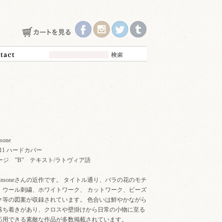
nsone
2011 ハードカバー
8ページ ”B” テキスト/ラトヴィア語
e-Junsoneさんの近作です。 タイトル通り、バラの花のモチ
、ウール刺繍、ホワイトワーク、 カットワーク、ビーズ
ク等の図案が収録されています。 色合いは鮮やかながら
落ち着きがあり、クロスや壁掛けから日常の小物に至る
応用できる素敵な作品が多数掲載されています。