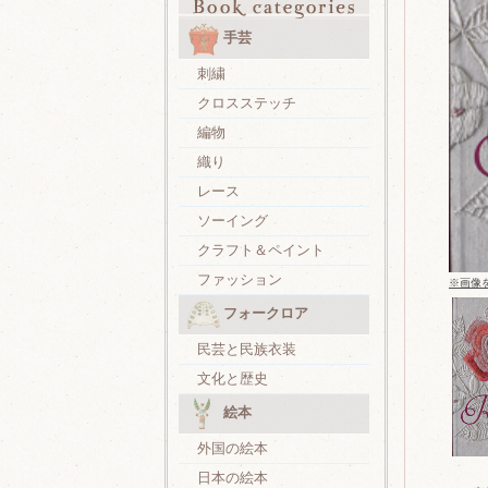
手芸
刺繍
クロスステッチ
編物
織り
レース
ソーイング
クラフト＆ペイント
ファッション
※画像
フォークロア
民芸と民族衣装
文化と歴史
絵本
外国の絵本
日本の絵本