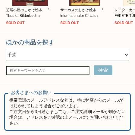
芝居小屋のしかけ絵本 『
サーカスのしかけ絵本 『
レイク・カ
Theater Bilderbuch 』
Internationaler Circus 』
FEKETE T
SOLD OUT
SOLD OUT
SOLD OUT
ほかの商品を探す
検索
お客さまへのお願い
携帯電話のメールアドレスなどは、特に弊店からのメールが
はじかれてしまう場合がございます。
ご注文日から3日経ちましても、ご注文詳細メールが届かない
場合は、アドレスをご確認の上メールにてお問い合わせくだ
さい。