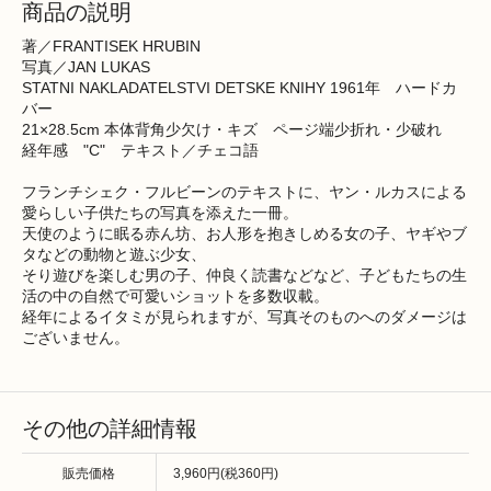
商品の説明
著／FRANTISEK HRUBIN
写真／JAN LUKAS
STATNI NAKLADATELSTVI DETSKE KNIHY 1961年 ハードカ
バー
21×28.5cm 本体背角少欠け・キズ ページ端少折れ・少破れ
経年感 "C" テキスト／チェコ語
フランチシェク・フルビーンのテキストに、ヤン・ルカスによる
愛らしい子供たちの写真を添えた一冊。
天使のように眠る赤ん坊、お人形を抱きしめる女の子、ヤギやブ
タなどの動物と遊ぶ少女、
そり遊びを楽しむ男の子、仲良く読書などなど、子どもたちの生
活の中の自然で可愛いショットを多数収載。
経年によるイタミが見られますが、写真そのものへのダメージは
ございません。
その他の詳細情報
販売価格
3,960円(税360円)