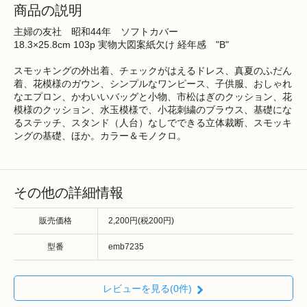
商品の説明
主婦の友社 昭和44年 ソフトカバー
18.3×25.8cm 103p 実物大図案紙欠け 経年感 "B"
スモッキングの外出着、チェックがはえるドレス、真夏のふだん
着、花模様のガウン、シンプルなワンピース、子供服、おしゃれ
なエプロン、かわいいバッグと小物、市松はぎのクッション、花
模様のクッション、水玉模様で、小花刺繍のブラウス、基礎にな
るステッチ、スタンド（人台）なしでできる立体裁断、スモッキ
ングの基礎、ほか。カラー＆モノクロ。
その他の詳細情報
販売価格
2,200円(税200円)
型番
emb7235
レビューを見る(0件)