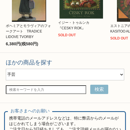
イジー・トゥルンカ
ボヘミアとモラヴィアのフォ
エストニア
『CESKY ROK』
ークアート TRADICE
KASITOO A
SOLD OUT
LIDOVE TVORBY
SOLD OUT
6,380円(税580円)
ほかの商品を探す
検索
お客さまへのお願い
携帯電話のメールアドレスなどは、特に弊店からのメールが
はじかれてしまう場合がございます。
ご注文日から3日経ちましても、ご注文詳細メールが届かない