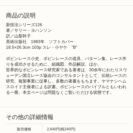
商品の説明
新技法シリーズ126
著／サリー・ヨハンソン
訳／山梨幹子
美術出版社 1983年 ソフトカバー
18.5×26.3cm 103p スレ・小ヤケ "B"
ボビンレース小史、ボビンレースの道具、パターン集、レース作
りを成功させるために、組織図、作品解説、ほか。
世界的なボビンレース研究家である著者は、30余年にわたりスウ
ェーデン国立レース協会のコンサルタントとして、伝統レースの
研究、複製事業に従事し、多数の著書をもちます。ヤマナシヘム
スロイド主催者による訳書。ボビンレースのバイブルともいわれ
る一冊。本文ページは問題なくご覧いただける状態です。
その他の詳細情報
販売価格
2,640円(税240円)