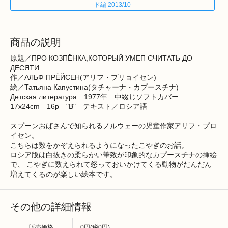
ド編 2013/10
商品の説明
原題／ПРО КОЗПЁНКА,КОТОРЫЙ УМЕП СЧИТАТЬ ДО
ДЕСЯТИ
作／АЛЬФ ПРЁЙСЕН(アリフ・プリョイセン)
絵／Татьяна Капустина(タチャーナ・カプースチナ)
Детская литература 1977年 中綴じソフトカバー
17x24cm 16p "B" テキスト／ロシア語
スプーンおばさんで知られるノルウェーの児童作家アリフ・プロ
イセン。
こちらは数をかぞえられるようになったこやぎのお話。
ロシア版は白抜きの柔らかい筆致が印象的なカプースチナの挿絵
で、 こやぎに数えられて怒っておいかけてくる動物がだんだん
増えてくるのが楽しい絵本です。
その他の詳細情報
販売価格
0円(税0円)