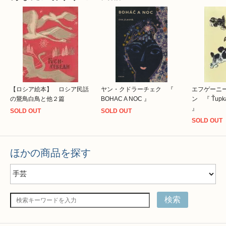
【ロシア絵本】 ロシア民話
ヤン・クドラーチェク 『
エフゲーニ
の鵞鳥白鳥と他２篇
BOHAC A NOC 』
ン 『 Ťupka,
』
SOLD OUT
SOLD OUT
SOLD OUT
ほかの商品を探す
検索