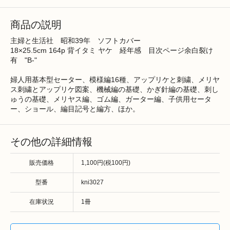
商品の説明
主婦と生活社 昭和39年 ソフトカバー
18×25.5cm 164p 背イタミ ヤケ 経年感 目次ページ余白裂け
有 "B-"
婦人用基本型セーター、模様編16種、アップリケと刺繍、メリヤ
ス刺繍とアップリケ図案、機械編の基礎、かぎ針編の基礎、刺し
ゅうの基礎、メリヤス編、ゴム編、ガーター編、子供用セータ
ー、ショール、編目記号と編方、ほか。
その他の詳細情報
販売価格
1,100円(税100円)
型番
kni3027
在庫状況
1冊