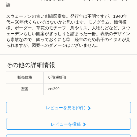
語
スウェーデンの古い刺繍図案集。発行年は不明ですが、1940年
代～50年代くらいではないかと思います。モノグラム、幾何模
様、ボーダー、草花のモチーフ、鳥やリス、人物などなど、スウ
ェーデンらしい図案がぎっしりと詰まった一冊。表紙のデザイン
も素敵なので、飾っておくにも◎ 経年のため若干のイタミが見
られますが、図案へのダメージはございません。
その他の詳細情報
販売価格
0円(税0円)
型番
crs399
レビューを見る(0件)
レビューを投稿