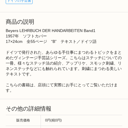
ドイツの手芸書
商品の説明
Beyers LEHRBUCH DER HANDARBEITEN Band1
1957年 ソフトカバー
17×24cm 全55ページ “B” テキスト／ドイツ語
ドイツで発行された、あらゆる手仕事にまつわるトピックをまと
めたヴィンテージ手芸誌シリーズ。こちらはステッチについての
一冊。様々なステッチ法の紹介、アップリケ、スモック刺繍、リ
ネンステッチなどにも触れられています。刺繍にまつわる美しい
テキストです。
こちらの書籍は、店頭にて実際にお手にとってご覧いただけま
す。
その他の詳細情報
販売価格
0円(税0円)