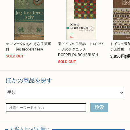
デンマークのちいさな手芸事
東ドイツの手芸誌 ドロンワ
ドイツの装
典 jeg broderer selv
ークのテクニック
チ図案集 Ho
DOPPELDURCHBRUCH
3,850円(
SOLD OUT
SOLD OUT
ほかの商品を探す
検索
お客さまへのお願い