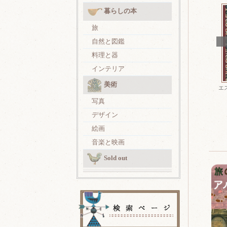
暮らしの本
旅
自然と図鑑
料理と器
インテリア
美術
エ
写真
デザイン
絵画
音楽と映画
Sold out