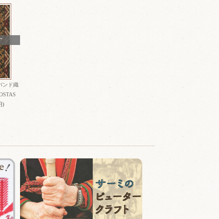
T
バンド織
OSTAS
円)