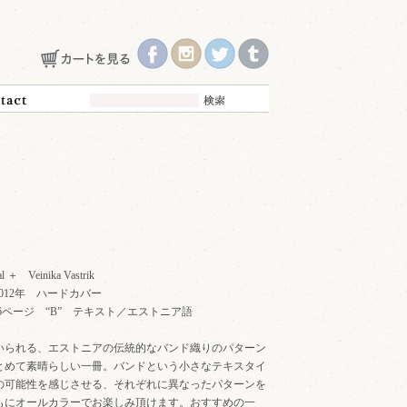
l ＋ Veinika Vastrik
 Turi 2012年 ハードカバー
 全136ページ “B” テキスト／エストニア語
いられる、エストニアの伝統的なバンド織りのパターン
とめて素晴らしい一冊。バンドという小さなテキスタイ
の可能性を感じさせる、それぞれに異なったパターンを
もにオールカラーでお楽しみ頂けます。おすすめの一