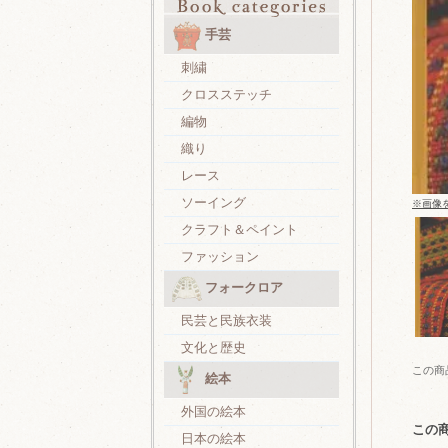
手芸
刺繍
クロスステッチ
編物
織り
レース
ソーイング
※画像
クラフト＆ペイント
ファッション
フォークロア
民芸と民族衣装
文化と歴史
この商
絵本
外国の絵本
この
日本の絵本