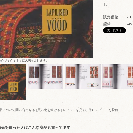
冊。
販売価格:
7,
型番:
wea
をクリックすると拡大表示されます。
品について問い合わせる
|
買い物を続ける
|
レビューを見る(0件)
|
レビューを投稿
商品を買った人はこんな商品も買ってます