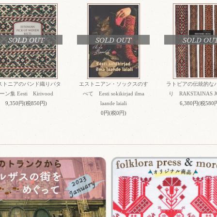
SOLD OUT
SOLD OUT
SOLD OU
ストニアのバンド織りパタ
エストニアン・ソックスのす
ラトビアの伝統的な
ーン集 Eesti Kirivood
べて Eesti sokikirjad ilma
り RAKSTAINAS J
9,350円(税850円)
laande laiali
6,380円(税580
0円(税0円)