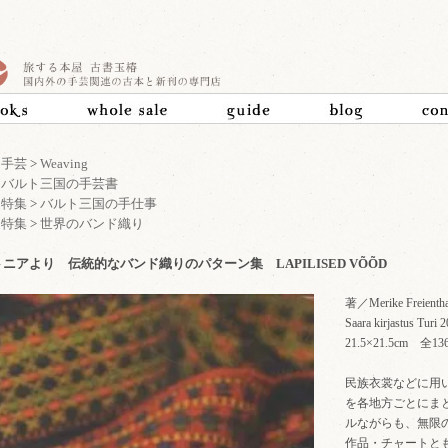
>
手芸
>
Weaving
>
バルト三国の手芸書
>
特集
>
バルト三国の手仕事
>
特集
>
世界のバンド織り
ニアより 伝統的なバンド織りのパターン集 LAPILISED VÕÕD
著／Merike Freientha
Saara kirjastus
21.5×21.5cm
民族衣裳などに用
を各地方ごとにま
ルながらも、無限
作品・チャートと