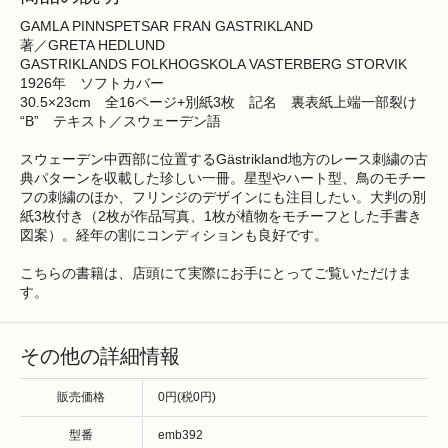
GAMLA PINNSPETSAR FRAN GASTRIKLAND
著／GRETA HEDLUND
GASTRIKLANDS FOLKHOGSKOLA VASTERBERG STORVIK
1926年 ソフトカバー
30.5×23cm 全16ページ+別紙3枚 記名 裏表紙上端一部裂け
“B” テキスト／スウェーデン語
スウェーデン中西部に位置するGästrikland地方のレース刺繍の古
典パターンを収載した珍しい一冊。星型やハート型、鳥のモチー
フの刺繍のほか、フリンジのデザインにも注目したい。大判の別
紙3枚付き（2枚が作品写真、1枚が植物をモチーフとした手書き
図案）。経年の割にコンディションも良好です。
こちらの書籍は、店頭にて実際にお手にとってご覧いただけま
す。
その他の詳細情報
販売価格
0円(税0円)
型番
emb392