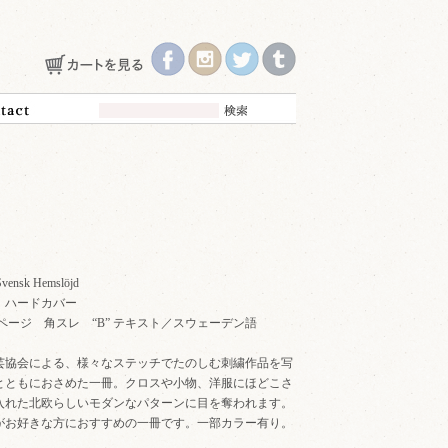
vensk Hemslöjd
65年 ハードカバー
 全80ページ 角スレ “B” テキスト／スウェーデン語
芸協会による、様々なステッチでたのしむ刺繍作品を写
とともにおさめた一冊。クロスや小物、洋服にほどこさ
入れた北欧らしいモダンなパターンに目を奪われます。
がお好きな方におすすめの一冊です。一部カラー有り。