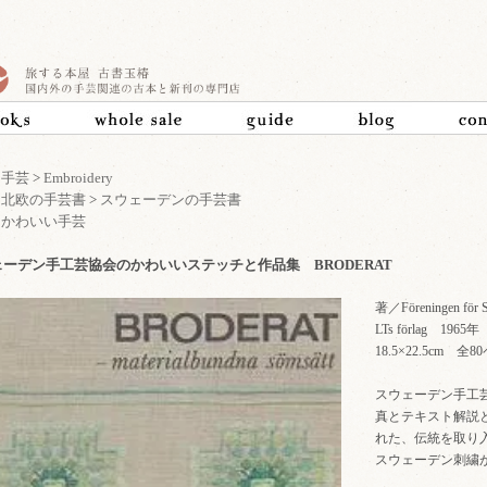
>
手芸
>
Embroidery
>
北欧の手芸書
>
スウェーデンの手芸書
>
かわいい手芸
ェーデン手工芸協会のかわいいステッチと作品集 BRODERAT
著／Föreningen för S
LTs förlag 19
18.5×22.5cm
スウェーデン手工
真とテキスト解説
れた、伝統を取り
スウェーデン刺繍