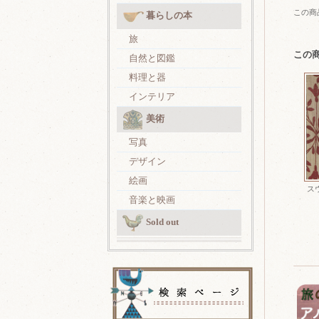
この商
暮らしの本
旅
この
自然と図鑑
料理と器
インテリア
美術
写真
デザイン
絵画
ス
音楽と映画
Sold out