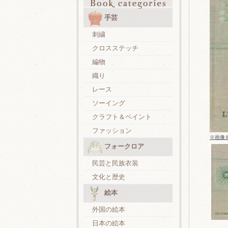
手芸
刺繍
クロスステッチ
編物
織り
レース
ソーイング
クラフト＆ペイント
ファッション
※画像
フォークロア
民芸と民族衣装
文化と歴史
絵本
外国の絵本
日本の絵本