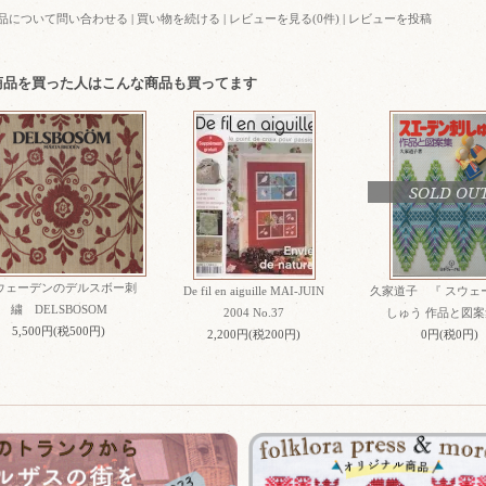
品について問い合わせる
|
買い物を続ける
|
レビューを見る(0件)
|
レビューを投稿
商品を買った人はこんな商品も買ってます
SOLD OU
ウェーデンのデルスボー刺
De fil en aiguille MAI-JUIN
久家道子 『 スウェ
繍 DELSBOSOM
2004 No.37
しゅう 作品と図案
5,500円(税500円)
2,200円(税200円)
0円(税0円)