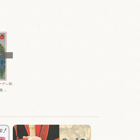
T
ーデン刺
集 』