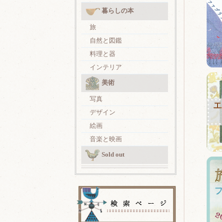
暮らしの本
旅
自然と図鑑
料理と器
インテリア
美術
写真
デザイン
絵画
音楽と映画
Sold out