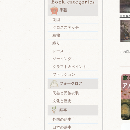
手芸
※画像
刺繍
クロスステッチ
編物
織り
レース
この商
ソーイング
クラフト＆ペイント
ファッション
フォークロア
民芸と民族衣装
文化と歴史
絵本
外国の絵本
日本の絵本