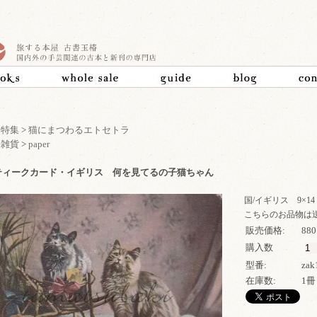
>
特集
>
猫にまつわるエトセトラ
>
雑貨
>
paper
ティークカード・イギリス 何を見てるの子猫ちゃん
国/イギリス 9×14
こちらのお品物は
販売価格:
88
購入数
型番:
zak
在庫数:
1冊