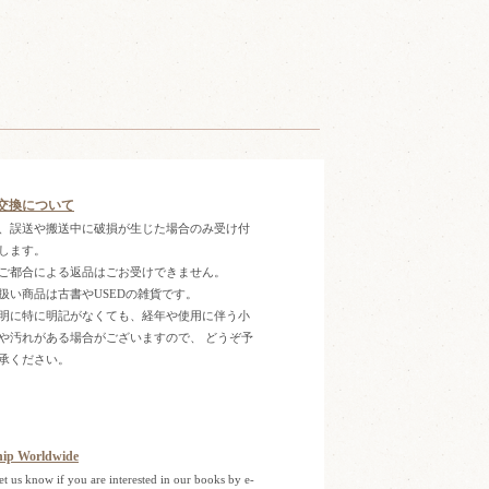
交換について
、誤送や搬送中に破損が生じた場合のみ受け付
します。
ご都合による返品はごお受けできません。
扱い商品は古書やUSEDの雑貨です。
明に特に明記がなくても、経年や使用に伴う小
や汚れがある場合がございますので、 どうぞ予
承ください。
hip Worldwide
let us know if you are interested in our books by e-