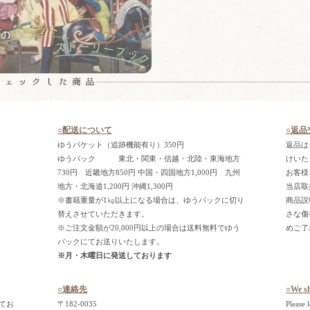
○配送について
○返品
ゆうパケット（追跡機能有り）350円
返品は
ゆうパック 東北・関東・信越・北陸・東海地方
けいた
730円 近畿地方850円 中国・四国地方1,000円 九州
お客様
地方・北海道1,200円 沖縄1,300円
当店取
※書籍重量が1㎏以上になる場合は、ゆうパックに切り
商品説
替えさせていただきます。
さな傷
※ご注文金額が20,000円以上の場合は送料無料でゆう
めご了
パックにてお送りいたします。
※月・木曜日に発送しております
○連絡先
○We s
してお
〒182-0035
Please 