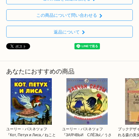
この商品について問い合わせる
返品について
あなたにおすすめの商品
ユーリー・バスネツォフ
ユーリー・バスネツォフ
ブックデザ
『Кот, Петух и Лиса／ねこと
『ЗАЯЧВЬИ СЛЁЗЫ／うさ
れる森の美女 