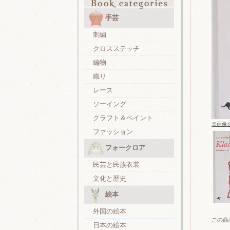
手芸
刺繍
クロスステッチ
編物
織り
レース
ソーイング
クラフト＆ペイント
※画像
ファッション
フォークロア
民芸と民族衣装
文化と歴史
絵本
外国の絵本
この商
日本の絵本