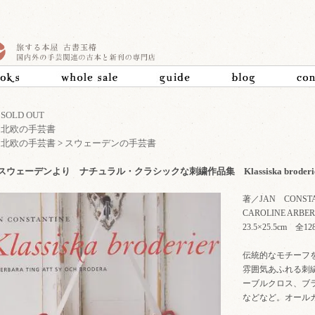
>
SOLD OUT
>
北欧の手芸書
>
北欧の手芸書
>
スウェーデンの手芸書
スウェーデンより ナチュラル・クラシックな刺繍作品集 Klassiska broderi
著／JAN CONSTA
CAROLINE ARB
23.5×25.5cm
伝統的なモチーフ
雰囲気あふれる刺
ーブルクロス、ブ
などなど。オール