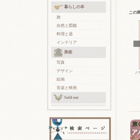
暮らしの本
この
旅
自然と図鑑
料理と器
インテリア
美術
写真
デザイン
ノ
絵画
音楽と映画
Sold out