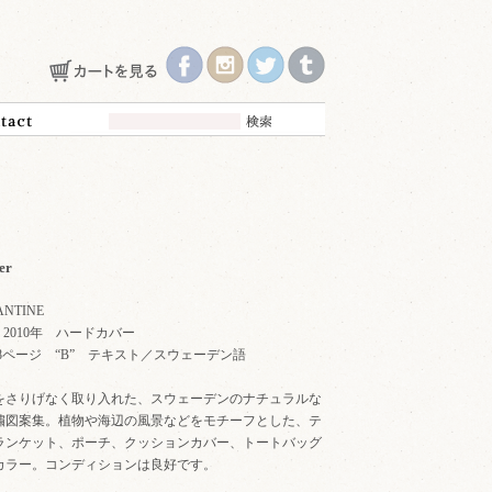
er
NTINE
ER 2010年 ハードカバー
 全128ページ “B” テキスト／スウェーデン語
をさりげなく取り入れた、スウェーデンのナチュラルな
繍図案集。植物や海辺の風景などをモチーフとした、テ
ランケット、ポーチ、クッションカバー、トートバッグ
カラー。コンディションは良好です。