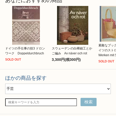
あなたにおすすめの商品
素敵なブッ
ドイツの手仕事の技3 ドロン
スウェーデンの白樺細工とか
イツのスト
ワーク Doppeldurchbruch
ご編み Av näver och rot
Werken mit 
3,300円(税300円)
SOLD OUT
SOLD OUT
ほかの商品を探す
検索