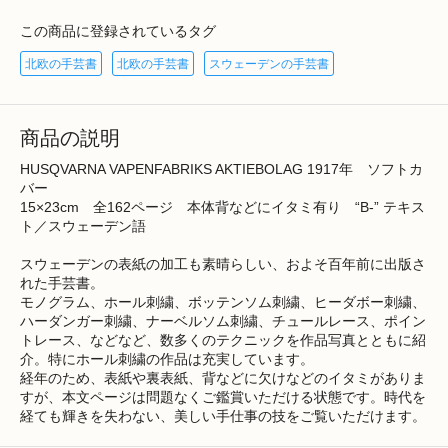
この商品に登録されているタグ
北欧の手芸書
北欧の手芸書
スウェーデンの手芸書
商品の説明
HUSQVARNA VAPENFABRIKS AKTIEBOLAG 1917年 ソフトカ
バー
15×23cm 全162ページ 本体背などにイタミ有り “B-” テキス
ト／スウェーデン語
スウェーデンの表紙の加工も素晴らしい、およそ百年前に出版さ
れた手芸書。
モノグラム、ホール刺繍、ボッテンソム刺繍、ヒーダボー刺繍、
ハーダンガー刺繍、ナーベルソム刺繍、チュールレース、ポイン
トレース、などなど、数多くのテクニックを作品写真とともに紹
介。特にホール刺繍の作品は充実しています。
経年のため、表紙や裏表紙、背などに欠けなどのイタミがありま
すが、本文ページは問題なくご鑑賞いただける状態です。時代を
経ても輝きを失わない、美しい手仕事の技をご覧いただけます。