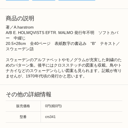
商品の説明
著／A.harstrom
A/B E. HOLMQVISTS EFTR. MALMO 発行年不明 ソフトカバ
ー 中綴じ
20.5×28cm 全40ページ 表紙数字の書込み “B” テキスト／
スウェーデン語
スウェーデンのアルファベットやモノグラムが充実した刺繍のた
めのパターン集。後半にはクロスステッチの図案も収載。鳥やト
ナカイなどのスウェーデンらしい図案も見られます。記載が有り
ませんが、1970年代頃の発行かと思います。
その他の詳細情報
販売価格
0円(税0円)
型番
crs341