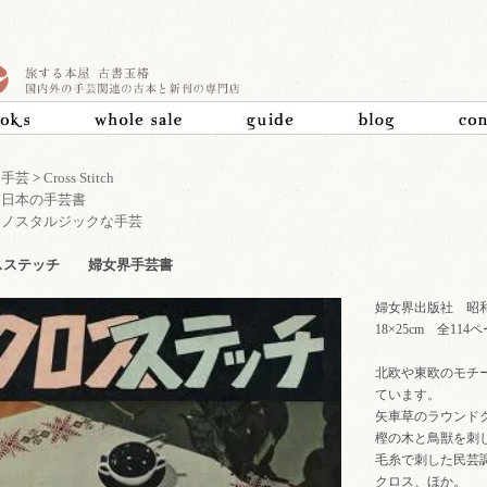
>
手芸
>
Cross Stitch
>
日本の手芸書
>
ノスタルジックな手芸
スステッチ 婦女界手芸書
婦女界出版社 昭和
18×25cm 全114ペ
北欧や東欧のモチ
ています。
矢車草のラウンド
樫の木と鳥獣を刺
毛糸で刺した民芸
クロス、ほか。