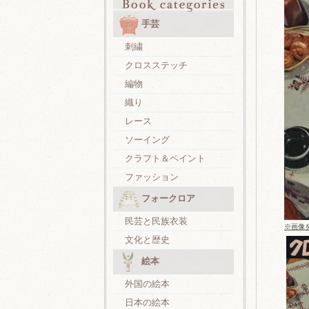
手芸
刺繍
クロスステッチ
編物
織り
レース
ソーイング
クラフト＆ペイント
ファッション
フォークロア
民芸と民族衣装
※画像
文化と歴史
絵本
外国の絵本
日本の絵本