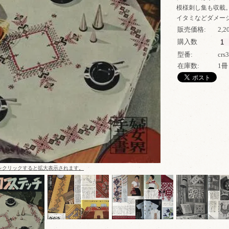
模様刺し集も収載
イタミなどダメー
販売価格:
2,
購入数
型番:
crs
在庫数:
1冊
をクリックすると拡大表示されます。