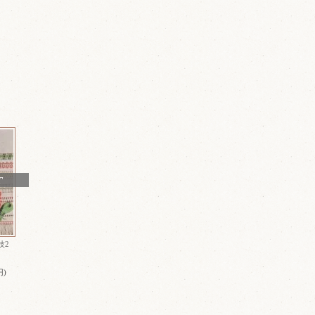
T
の技2
円)