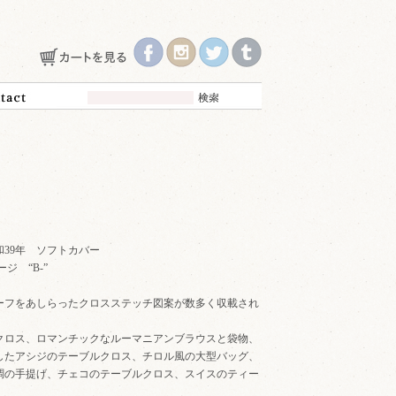
39年 ソフトカバー
ージ “B-”
ーフをあしらったクロスステッチ図案が数多く収載され
クロス、ロマンチックなルーマニアンブラウスと袋物、
したアシジのテーブルクロス、チロル風の大型バッグ、
調の手提げ、チェコのテーブルクロス、スイスのティー