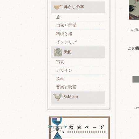
暮らしの本
旅
自然と図鑑
この商
料理と器
インテリア
この
美術
写真
デザイン
絵画
音楽と映画
Sold out
ヨ