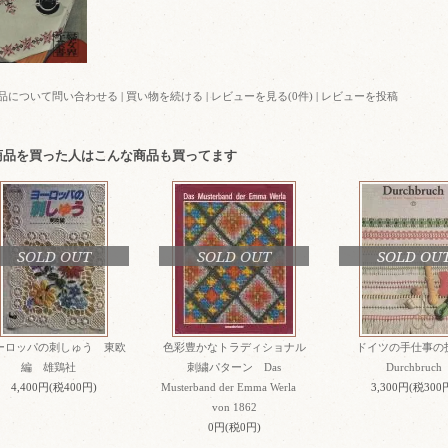
品について問い合わせる
|
買い物を続ける
|
レビューを見る(0件)
|
レビューを投稿
商品を買った人はこんな商品も買ってます
SOLD OUT
SOLD OUT
SOLD OU
ーロッパの刺しゅう 東欧
色彩豊かなトラディショナル
ドイツの手仕事
編 雄鶏社
刺繍パターン Das
Durchbruch
4,400円(税400円)
Musterband der Emma Werla
3,300円(税300
von 1862
0円(税0円)